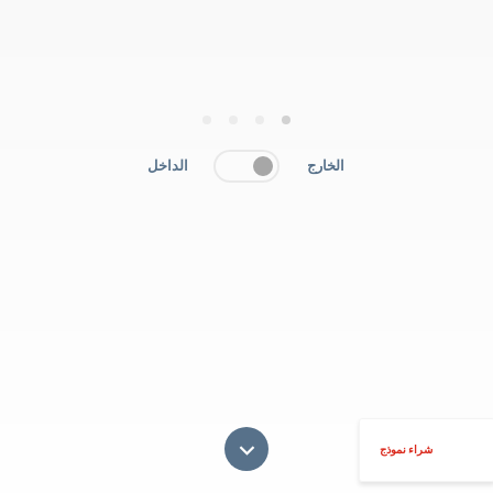
4
3
2
1
الخارج
الداخل
شراء نموذج