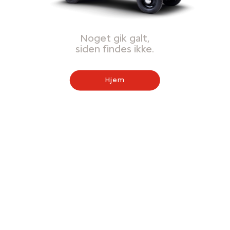
Noget gik galt,
siden findes ikke.
Hjem