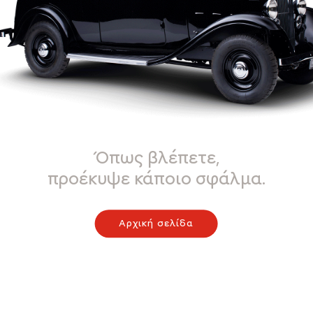
Όπως βλέπετε,
προέκυψε κάποιο σφάλμα.
Αρχική σελίδα