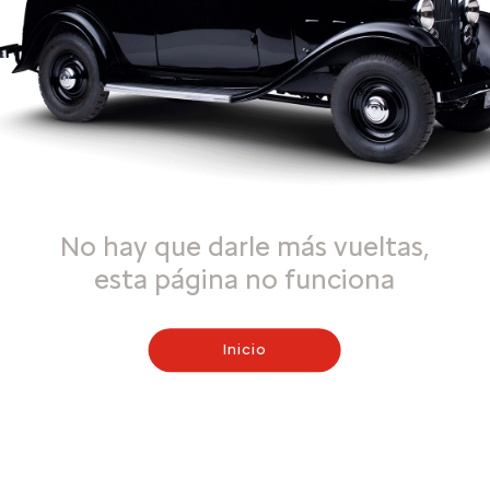
No hay que darle más vueltas,
esta página no funciona
Inicio