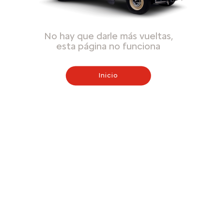
No hay que darle más vueltas,
esta página no funciona
Inicio