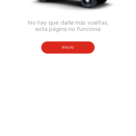
No hay que darle más vueltas,
esta página no funciona
Inicio