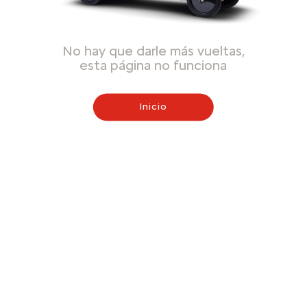
No hay que darle más vueltas,
esta página no funciona
Inicio