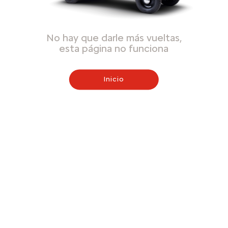
No hay que darle más vueltas,
esta página no funciona
Inicio