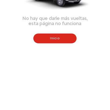
No hay que darle más vueltas,
esta página no funciona
Inicio