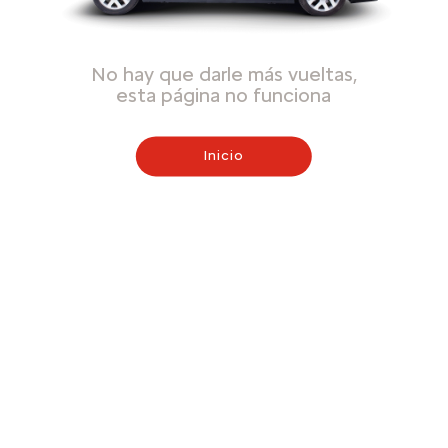
No hay que darle más vueltas,
esta página no funciona
Inicio