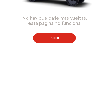
No hay que darle más vueltas,
esta página no funciona
Inicio