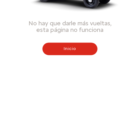
No hay que darle más vueltas,
esta página no funciona
Inicio