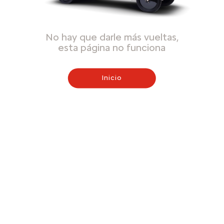
No hay que darle más vueltas,
esta página no funciona
Inicio