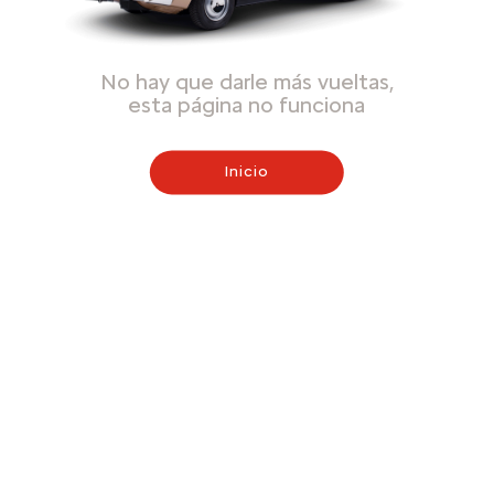
No hay que darle más vueltas,
esta página no funciona
Inicio