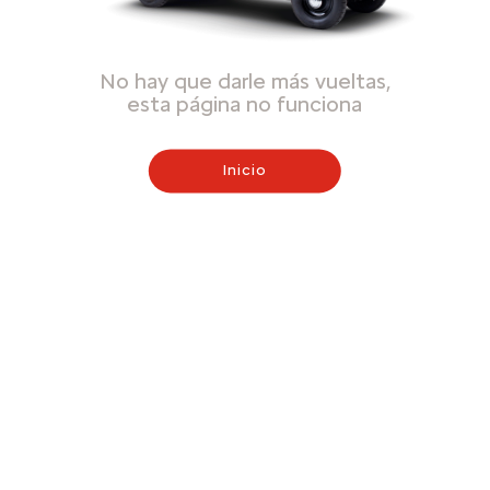
No hay que darle más vueltas,
esta página no funciona
Inicio