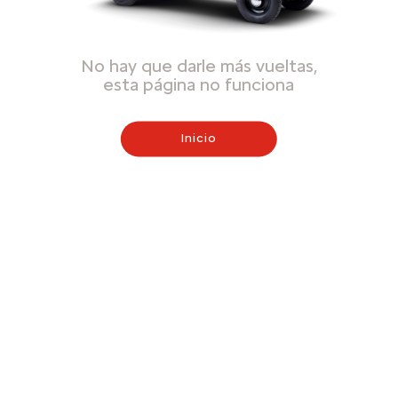
No hay que darle más vueltas,
esta página no funciona
Inicio