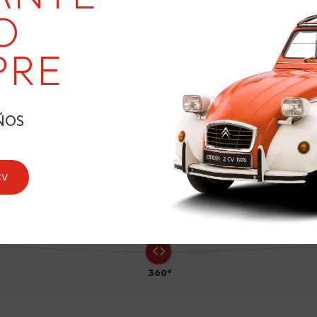
19
O
PRE
8
ÑOS
CV
360°