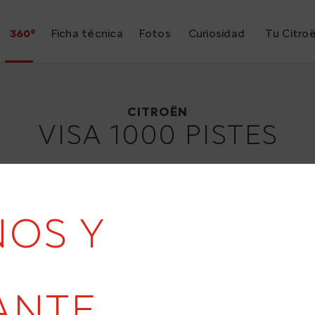
360°
Ficha técnica
Fotos
Curiosidad
Tu Citro
Citroën Visa 1000 Pistes
1983
CITROËN
VISA 1000 PISTES
ÑOS Y
ANTE