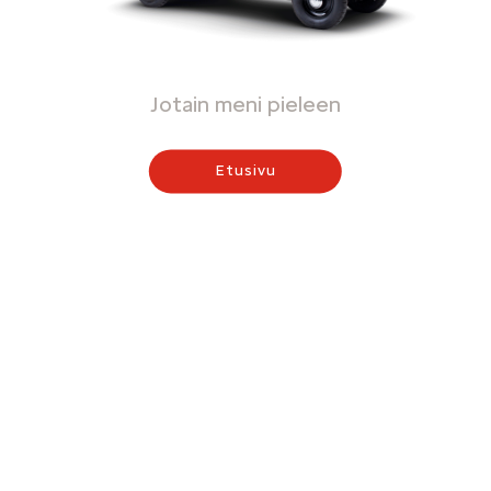
Jotain meni pieleen
Etusivu