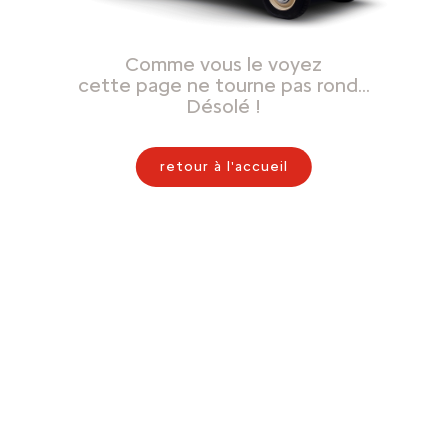
Comme vous le voyez
cette page ne tourne pas rond…
Désolé !
retour à l'accueil