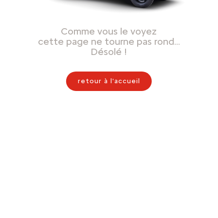
Comme vous le voyez
cette page ne tourne pas rond…
Désolé !
retour à l'accueil