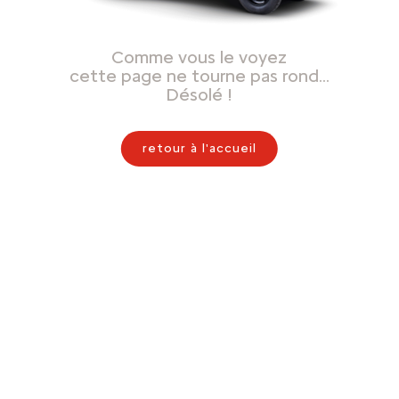
Comme vous le voyez
cette page ne tourne pas rond…
Désolé !
retour à l'accueil