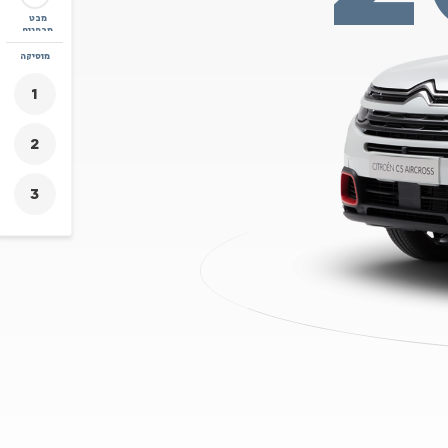
מבט
מבפנים
זום
מוסיקה
+
-