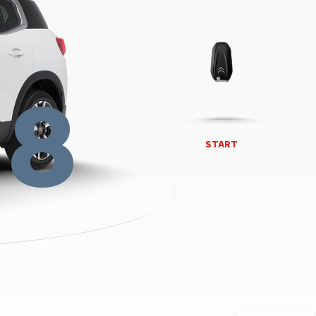
18
START