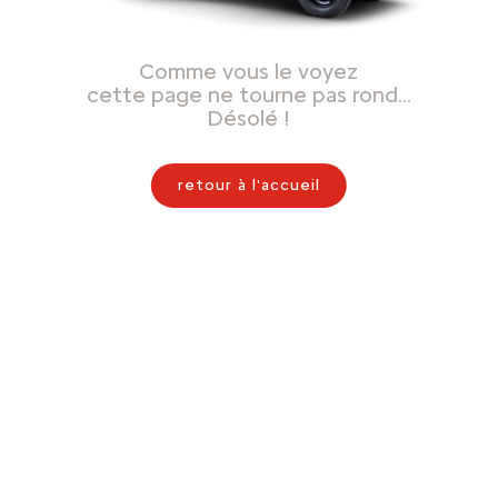
Comme vous le voyez
cette page ne tourne pas rond…
Désolé !
retour à l'accueil