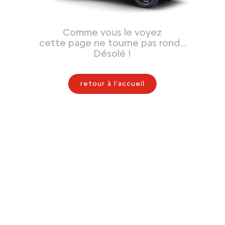
Comme vous le voyez
cette page ne tourne pas rond…
Désolé !
retour à l'accueil