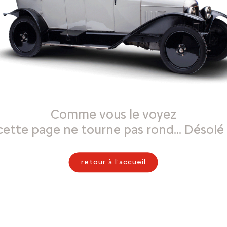
Comme vous le voyez
cette page ne tourne pas rond… Désolé 
retour à l'accueil