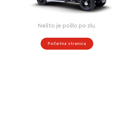
Nešto je pošlo po zlu.
Početna stranica