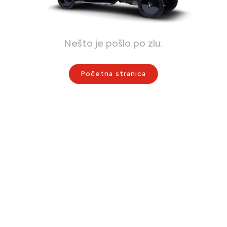
Nešto je pošlo po zlu.
Početna stranica