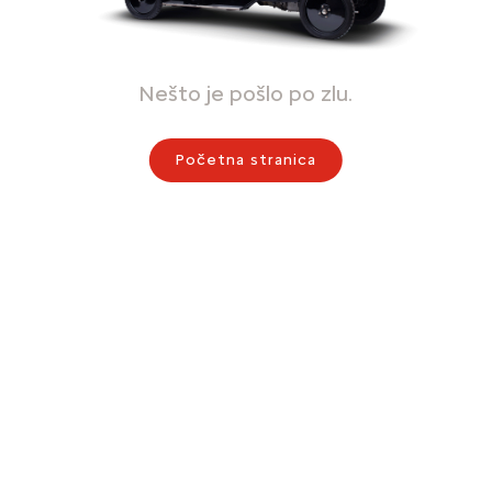
Nešto je pošlo po zlu.
Početna stranica