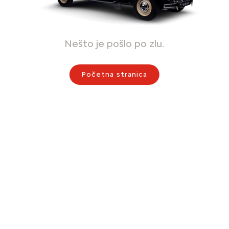
Nešto je pošlo po zlu.
Početna stranica