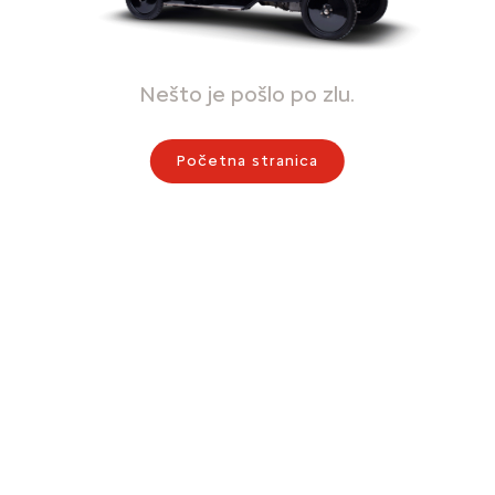
Nešto je pošlo po zlu.
Početna stranica