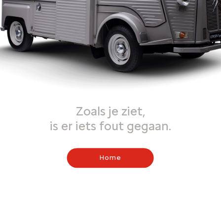
Zoals je ziet,
is er iets fout gegaan.
Home