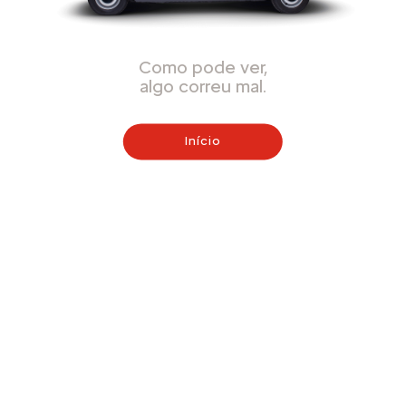
Como pode ver,
algo correu mal.
Início