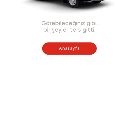
Görebileceğiniz gibi,
bir şeyler ters gitti.
Anasayfa