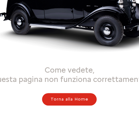
Come vedete,
uesta pagina non funziona correttamen
Torna alla Home