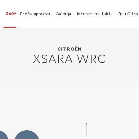
360°
Preču apraksti
Galerija
Interesanti fakti
Jūsu Citr
Citroën Xsara WRC
2001
CITROËN
XSARA WRC