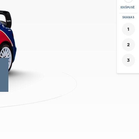
IEKŠPUSĒ
PIETUVINĀT
SKAŅAS
+
-
1