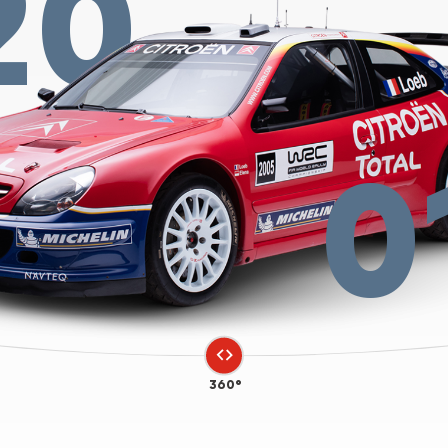
20
0
360°