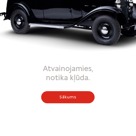
Atvainojamies,
notika kļūda.
Sākums