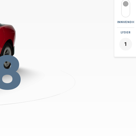
INNVENDIG
ZOOM
LYDER
+
8
-