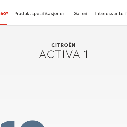
360°
Produktspesifikasjoner
Galleri
Interessante 
Citroën Activa 1
1988
CITROËN
ACTIVA 1