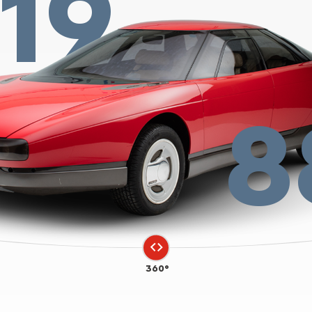
19
8
360°