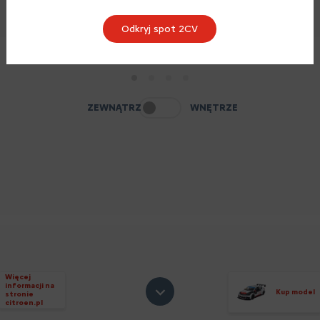
Odkryj spot 2CV
1
2
3
4
ZEWNĄTRZ
WNĘTRZE
Więcej
informacji na
Kup model
stronie
citroen.pl