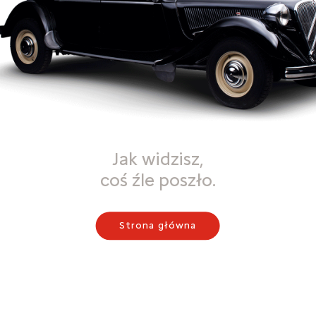
Jak widzisz,
coś źle poszło.
Strona główna