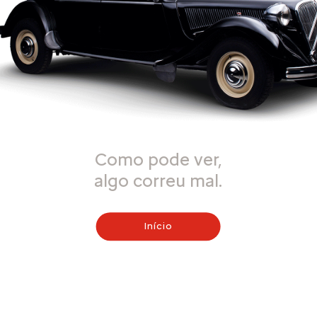
Como pode ver,
algo correu mal.
Início