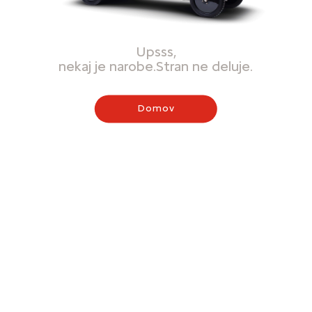
Upsss,
nekaj je narobe.Stran ne deluje.
Domov