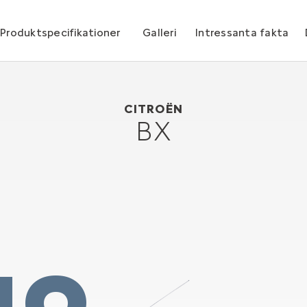
Produktspecifikationer
Galleri
Intressanta fakta
Citroën BX
1982
CITROËN
BX