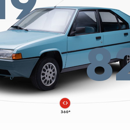
19
8
360°