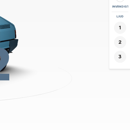
INVÄNDIGT
ZOOMA
LJUD
+
-
2