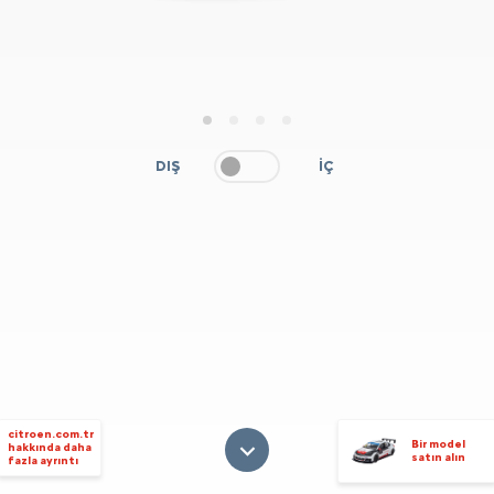
1
2
3
4
DIŞ
İÇ
citroen.com.tr
Bir model
hakkında daha
satın alın
fazla ayrıntı