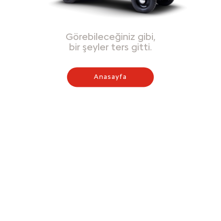
Görebileceğiniz gibi,
bir şeyler ters gitti.
Anasayfa