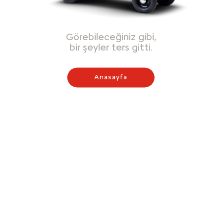
Görebileceğiniz gibi,
bir şeyler ters gitti.
Anasayfa