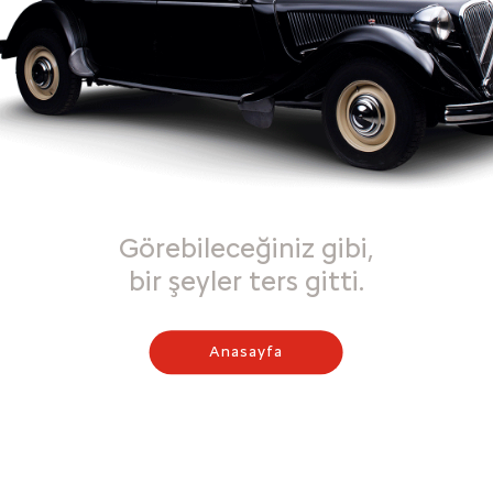
Görebileceğiniz gibi,
bir şeyler ters gitti.
Anasayfa