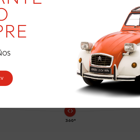
20
O
PRE
1
ÑOS
CV
360°