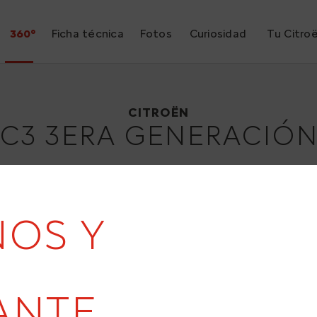
360°
Ficha técnica
Fotos
Curiosidad
Tu Citro
Citroën C3 3era generación
2016
CITROËN
C3 3ERA GENERACIÓ
ÑOS Y
ANTE