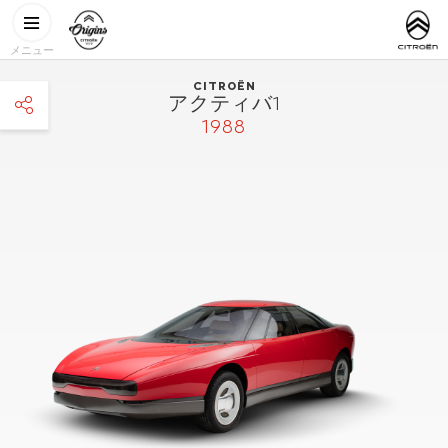
メインコンテンツに移動
CITROËN
http://www.
ORIGINS
メニュー
CITROËN
アクティバ1
1988
facebook
twitter
pinterest