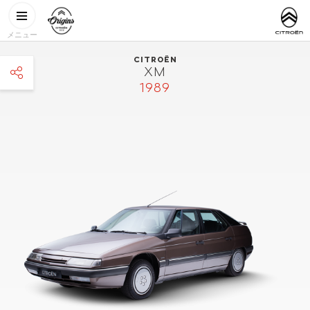
メインコンテンツに移動
CITROËN
http://www.
ORIGINS
メニュー
CITROËN
XM
1989
facebook
twitter
pinterest