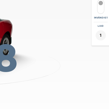
INVÄNDIGT
ZOOMA
LJUD
+
8
-